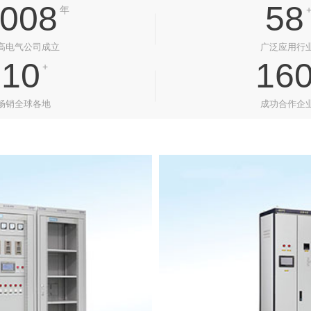
008
58
年
高电气公司成立
广泛应用行
10
16
+
畅销全球各地
成功合作企