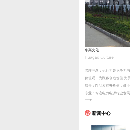
华高文化
Huagao Culture
管理理念：执行力是竞争力的
价值观：为顾客创造价值 为
愿景：以品质提升价值，做业
专业：专注电力电源行业发展

新闻中心