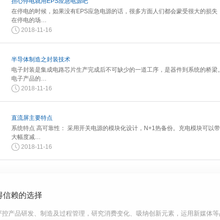
担心停电就用EPS应急电源吧
在停电的时候，如果没有EPS应急电源的话，很多方面人们都会蒙受很大的损失
在停电的场…
2018-11-16
半导体制造之封装技术
电子封装是集成电路芯片生产完成后不可缺少的一道工序，是器件到系统的桥梁
电子产品的…
2018-11-16
直流屏主要特点
系统特点 高可靠性： 采用开关电源的模块化设计，N+1热备份。充电模块可以
大幅度减…
2018-11-16
得信赖的选择
严控产品研发、制造及过程管理，研究消费变化、吸纳创新元素，运用新媒体等