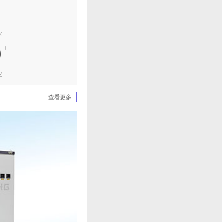
+
业
0
+
业
查看更多